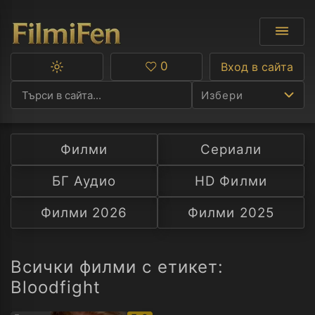
0
Вход в сайта
Превключване
Любими
между
Избери
тъмна
и
светла
тема
Филми
Сериали
Ф
БГ Аудио
HD Филми
С
Филми 2026
Филми 2025
А
Р
Всички филми с етикет:
Bloodfight
C