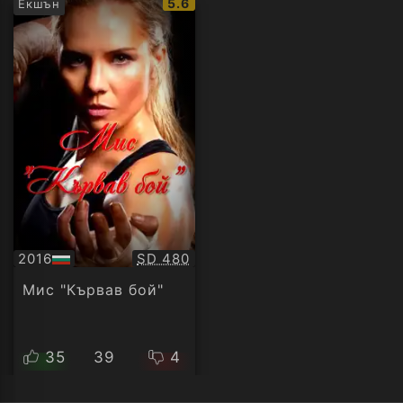
IMDb
5.6
Екшън
рейтинг:
Качество:
2016
SD 480
БГ
аудио
Мис "Кървав бой"
35
39
4