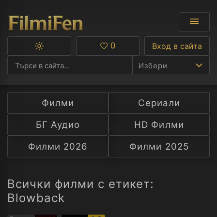
0
Вход в сайта
Превключване
Любими
между
Избери
тъмна
и
светла
тема
Филми
Сериали
Ф
БГ Аудио
HD Филми
С
Филми 2026
Филми 2025
А
Р
Всички филми с етикет:
Blowback
C