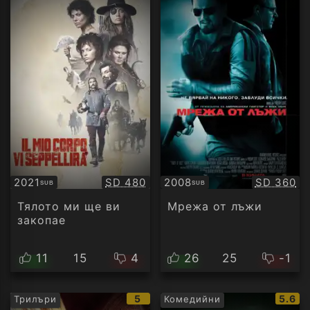
Качество:
Качество
2021
SD 480
2008
SD 360
SUB
SUB
Субтитри
Субтитри
Тялото ми ще ви
Мрежа от лъжи
закопае
11
15
4
26
25
-1
IMDb
IMDb
5
5.6
Трилъри
Комедийни
рейтинг:
рейти