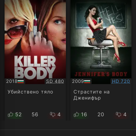
Качество:
Качество
2018
SD 480
2009
HD 720
БГ
БГ
аудио
аудио
Убийствено тяло
Страстите на
Дженифър
52
56
4
16
20
4