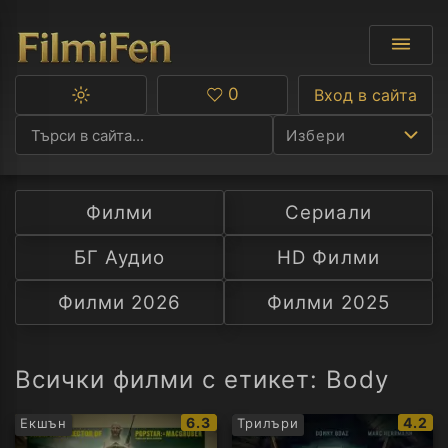
0
Вход в сайта
Превключване
Любими
между
Избери
тъмна
и
светла
тема
Филми
Сериали
Ф
БГ Аудио
HD Филми
С
Филми 2026
Филми 2025
А
Р
Всички филми с етикет: Body
C
IMDb
IMDb
6.3
4.2
Екшън
Трилъри
рейтинг:
рейти