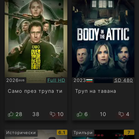
Качество:
Качество
2026
Full HD
2023
SD 480
SUB
Субтитри
БГ
аудио
Само през трупа ти
Труп на тавана
28
38
10
6
10
4
IMDb
IMD
6.1
7
Исторически
Трилъри
рейтинг:
рейт