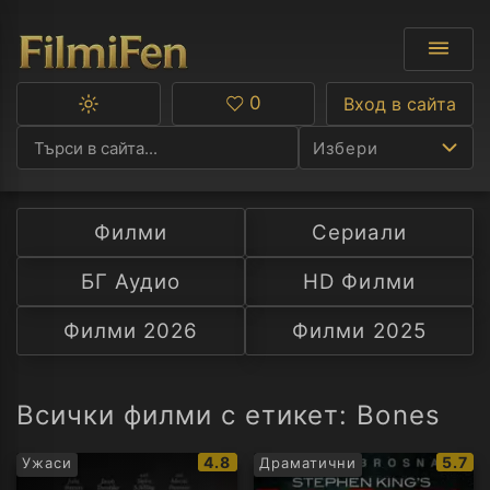
0
Вход в сайта
Превключване
Любими
между
Избери
тъмна
и
светла
тема
Филми
Сериали
Ф
БГ Аудио
HD Филми
С
Филми 2026
Филми 2025
А
Р
Всички филми с етикет: Bones
C
IMDb
IMDb
4.8
5.7
Ужаси
Драматични
рейтинг:
рейти