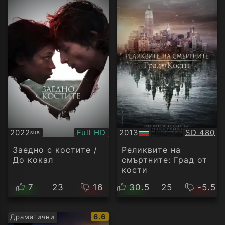
Качество:
Качество
2022
Full HD
2013
SD 480
SUB
Субтитри
БГ
аудио
Заедно с костите /
Реликвите на
До кокал
смъртните: Град от
кости
7
23
16
30.5
25
-5.5
IMDb
6.6
Драматични
рейтинг: