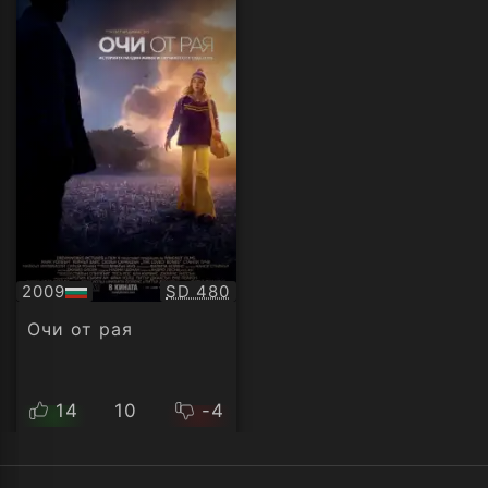
Качество:
2009
SD 480
БГ
аудио
Очи от рая
14
10
-4