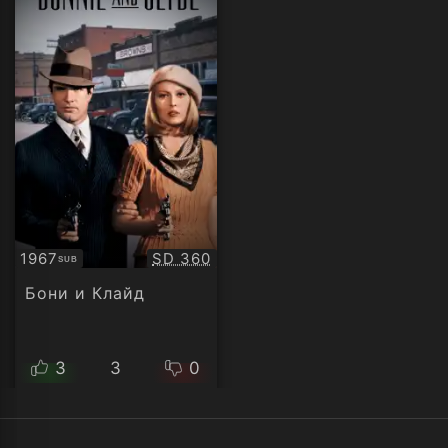
Качество:
1967
SD 360
SUB
Субтитри
Бони и Клайд
3
3
0