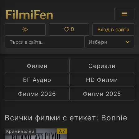
0
Вход в сайта
Превключване
Любими
между
Избери
тъмна
и
светла
тема
Филми
Сериали
Ф
БГ Аудио
HD Филми
С
Филми 2026
Филми 2025
А
Р
Всички филми с етикет: Bonnie
C
IMDb
7.7
Криминални
рейтинг: