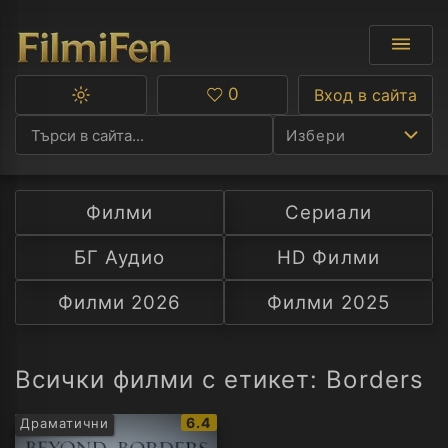
0
Вход в сайта
Превключване
Любими
между
Избери
тъмна
и
светла
тема
Филми
Сериали
Ф
БГ Аудио
HD Филми
С
Филми 2026
Филми 2025
А
Р
Всички филми с етикет: Borders
C
IMDb
6.4
Драматични
рейтинг: