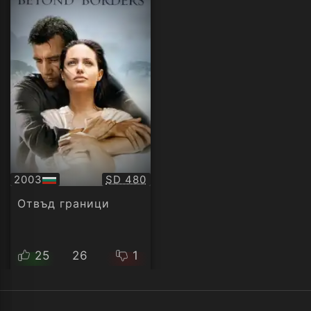
Качество:
2003
SD 480
БГ
аудио
Отвъд граници
25
26
1