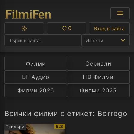
0
Вход в сайта
Превключване
Любими
между
Избери
тъмна
и
светла
тема
Филми
Сериали
Ф
БГ Аудио
HD Филми
С
Филми 2026
Филми 2025
А
Р
Всички филми с етикет: Borrego
C
IMDb
5.3
Трилъри
рейтинг: