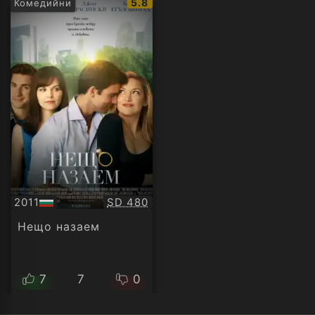
IMDb
5.8
Комедийни
рейтинг:
Качество:
2011
SD 480
БГ
аудио
Нещо назаем
7
7
0