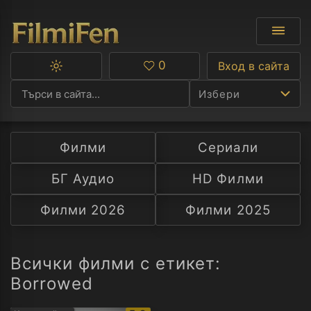
0
Вход в сайта
Превключване
Любими
между
Избери
тъмна
и
светла
тема
Филми
Сериали
Ф
БГ Аудио
HD Филми
С
Филми 2026
Филми 2025
А
Р
Всички филми с етикет:
Borrowed
C