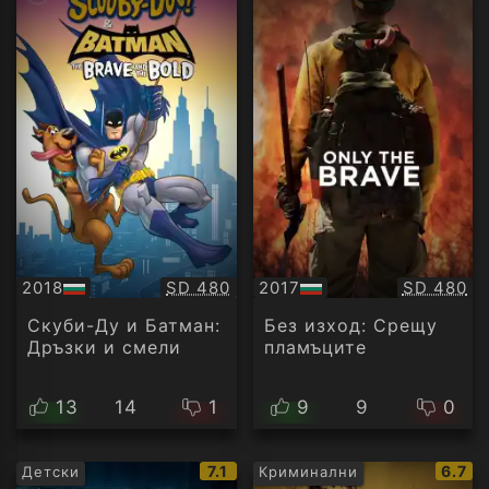
Качество:
Качество
2018
SD 480
2017
SD 480
БГ
БГ
аудио
аудио
Скуби-Ду и Батман:
Без изход: Срещу
Дръзки и смели
пламъците
13
14
1
9
9
0
IMDb
IMDb
7.1
6.7
Детски
Криминални
рейтинг:
рейти