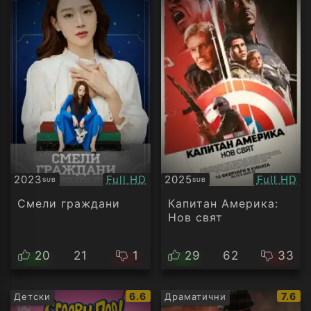
Качество:
Качество
2023
Full HD
2025
Full HD
SUB
SUB
Субтитри
Субтитри
Смели граждани
Капитан Америка:
Нов свят
20
21
1
29
62
33
IMDb
IMDb
6.6
7.6
Детски
Драматични
рейтинг:
рейти