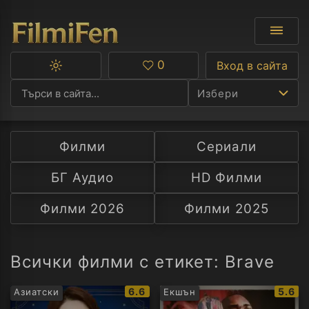
0
Вход в сайта
Превключване
Любими
между
Избери
тъмна
и
светла
тема
Филми
Сериали
Ф
БГ Аудио
HD Филми
С
Филми 2026
Филми 2025
А
Р
Всички филми с етикет: Brave
C
IMDb
IMDb
6.6
5.6
Азиатски
Екшън
рейтинг:
рейти