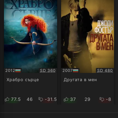
Качество:
Качество
2012
SD 360
2007
SD 480
БГ
БГ
аудио
аудио
Храбро сърце
Другата в мен
77.5
46
-31.5
37
29
-8