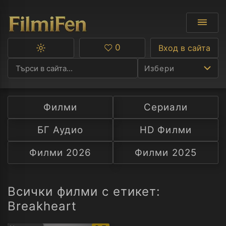
0
Вход в сайта
Превключване
Любими
между
Избери
тъмна
и
светла
тема
Филми
Сериали
Ф
БГ Аудио
HD Филми
С
Филми 2026
Филми 2025
А
Р
Всички филми с етикет:
Breakheart
C