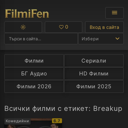
0
Вход в сайта
Превключване
Любими
между
Избери
тъмна
и
светла
тема
Филми
Сериали
Ф
БГ Аудио
HD Филми
С
Филми 2026
Филми 2025
А
Р
Всички филми с етикет: Breakup
C
IMDb
6.7
Комедийни
рейтинг: