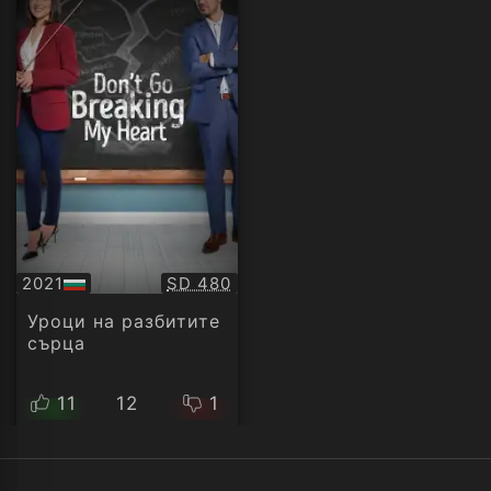
Качество:
2021
SD 480
БГ
аудио
Уроци на разбитите
сърца
11
12
1