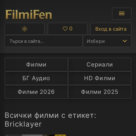
0
Вход в сайта
Превключване
Любими
между
Избери
тъмна
и
светла
тема
Филми
Сериали
Ф
БГ Аудио
HD Филми
С
Филми 2026
Филми 2025
А
Р
Всички филми с етикет:
Bricklayer
C