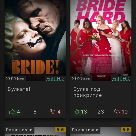
Качество:
Качество
2026
Full HD
2025
Full HD
SUB
SUB
Субтитри
Субтитри
Булката!
Булка под
прикритие
4
8
4
13
23
10
IMDb
IMDb
5.6
5.5
Романтични
Романтични
рейтинг:
рейти