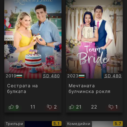
Качество:
Качество
2019
SD 480
2023
SD 480
БГ
БГ
аудио
аудио
Сестрата на
Мечтаната
булката
булчинска рокля
9
11
2
21
22
1
IMDb
IMDb
5.1
5.7
Трилъри
Комедийни