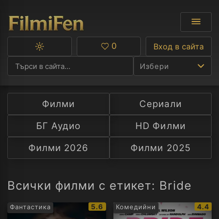
0
Вход в сайта
Превключване
Любими
между
Избери
тъмна
и
светла
тема
Филми
Сериали
Ф
БГ Аудио
HD Филми
С
Филми 2026
Филми 2025
А
Р
Всички филми с етикет: Bride
C
IMDb
IMDb
5.6
4.4
Фантастика
Комедийни
рейтинг:
рейти