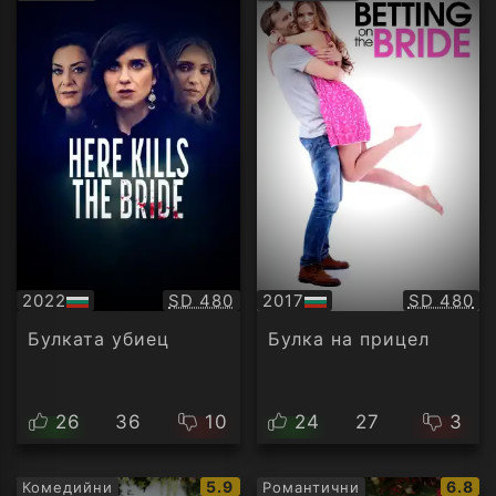
рейтинг:
рейти
Качество:
Качество
2022
SD 480
2017
SD 480
БГ
БГ
аудио
аудио
Булката убиец
Булка на прицел
26
36
10
24
27
3
IMDb
IMDb
5.9
6.8
Комедийни
Романтични