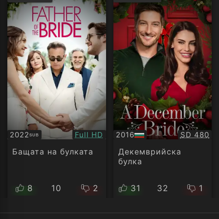
рейтинг:
рейти
Качество:
Качество
2022
Full HD
2016
SD 480
SUB
Субтитри
БГ
аудио
Бащата на булката
Декемврийска
булка
8
10
2
31
32
1