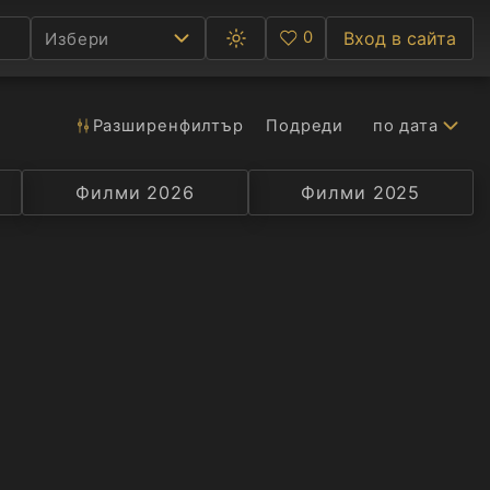
0
Вход в сайта
Избери
Превключване
Любими
между
тъмна
и
светла
Разширен
филтър
Подреди
по дата
Ф
тема
С
Филми 2026
Селекция
Превод
Филми 2025
Актьор
А
Р
C