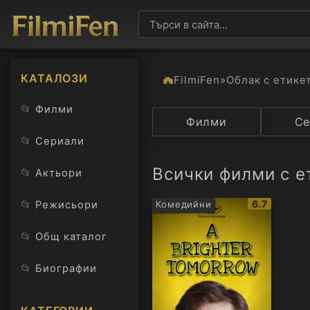
КАТАЛОЗИ
FilmiFen
»
Облак с етике
📂
Филми
Категория
Филми
Държав
Се
📂
Сериали
Всички филми с ет
📂
Актьори
IMDb
📂
6.7
Режисьори
Комедийни
рейтинг:
📂
Общ каталог
📂
Биографии