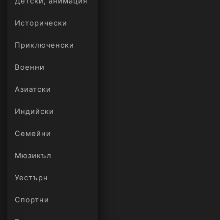
Детски, анимация
Исторически
Приключенски
Военни
Азиатски
Индийски
Семейни
Мюзикъл
Уестърн
Спортни