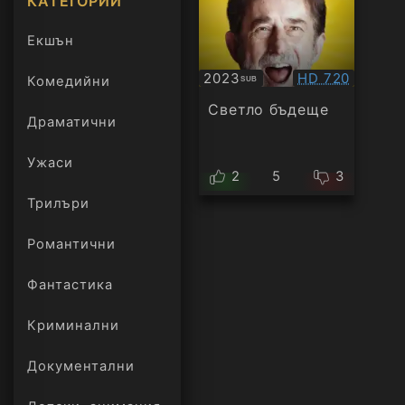
КАТЕГОРИИ
Екшън
Качество:
2023
HD 720
Комедийни
SUB
Субтитри
Светло бъдеще
Драматични
Ужаси
2
5
3
Трилъри
онлайн
Романтични
Фантастика
Криминални
Документални