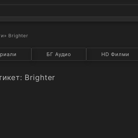
ти
» Brighter
а
риали
Година
БГ Аудио
IMDB
HD Филми
Рейтинг
икет: Brighter