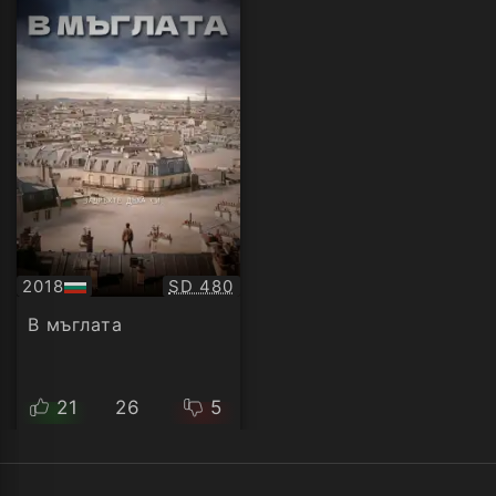
Качество:
2018
SD 480
БГ
аудио
В мъглата
21
26
5