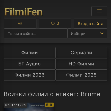
0
Вход в сайта
Превключване
Любими
между
Избери
тъмна
и
светла
тема
Филми
Сериали
Ф
БГ Аудио
HD Филми
С
Филми 2026
Филми 2025
А
Р
Всички филми с етикет: Brume
C
IMDb
5.9
Фантастика
рейтинг: