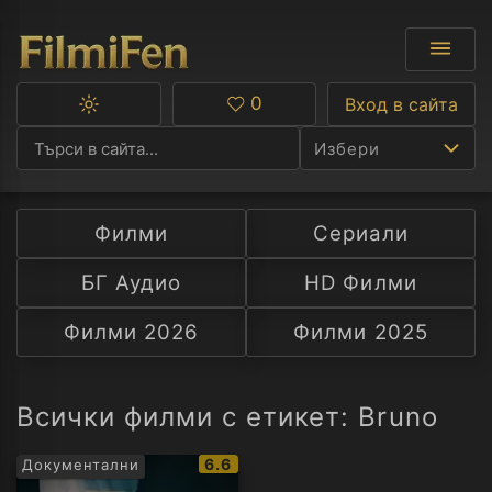
0
Вход в сайта
Превключване
Любими
между
Избери
тъмна
и
светла
тема
Филми
Сериали
Ф
БГ Аудио
HD Филми
С
Филми 2026
Филми 2025
А
Р
Всички филми с етикет: Bruno
C
IMDb
6.6
Документални
рейтинг: