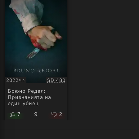
Качество:
2022
SD 480
SUB
Субтитри
Брюно Редал:
Признанията на
един убиец
7
9
2