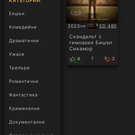
КАТЕГОРИИ
Екшън
Качество:
2023
SD 480
Комедийни
SUB
Субтитри
Скандалът с
Драматични
гимназия Бишъп
Сикамор
Ужаси
4
7
3
Трилъри
онлайн
Романтични
Фантастика
Криминални
Документални