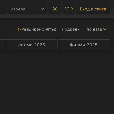
0
Вход в сайта
Избери
Превключване
Любими
между
тъмна
и
светла
Разширен
филтър
Подреди
по дата
Ф
тема
С
Филми 2026
Селекция
Превод
Филми 2025
Актьор
А
Р
C