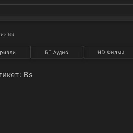
ти
» BS
а
риали
Година
БГ Аудио
IMDB
HD Филми
Рейтинг
тикет: Bs