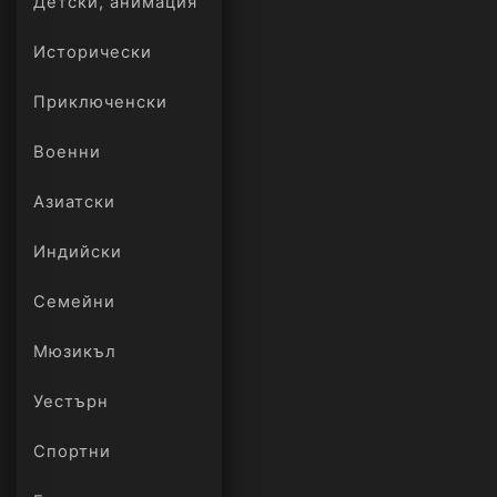
Детски, анимация
Исторически
Приключенски
Военни
Азиатски
Индийски
Семейни
Мюзикъл
Уестърн
Спортни