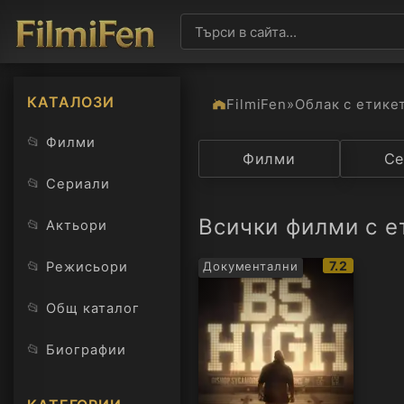
КАТАЛОЗИ
FilmiFen
»
Облак с етике
📂
Филми
Категория
Филми
Държав
Се
📂
Сериали
Всички филми с е
📂
Актьори
IMDb
📂
7.2
Режисьори
Документални
рейтинг:
📂
Общ каталог
📂
Биографии