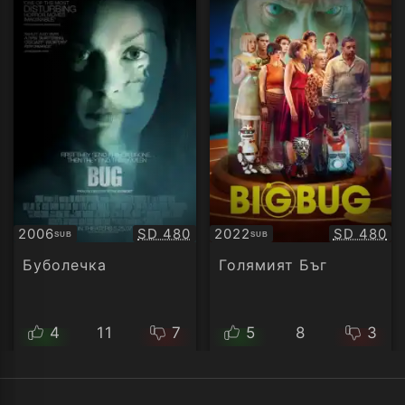
Качество:
Качество
2006
SD 480
2022
SD 480
SUB
SUB
Субтитри
Субтитри
Буболечка
Голямият Бъг
4
11
7
5
8
3