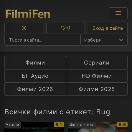
0
Вход в сайта
Превключване
Любими
между
Избери
тъмна
и
светла
тема
Филми
Сериали
Ф
БГ Аудио
HD Филми
С
Филми 2026
Филми 2025
А
Р
Всички филми с етикет: Bug
C
IMDb
IMDb
6.1
5.5
Ужаси
Фантастика
рейтинг:
рейти