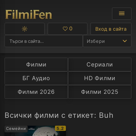
0
Вход в сайта
Превключване
Любими
между
Избери
тъмна
и
светла
тема
Филми
Сериали
Ф
БГ Аудио
HD Филми
С
Филми 2026
Филми 2025
А
Р
Всички филми с етикет: Buh
C
IMDb
5.2
Семейни
рейтинг: