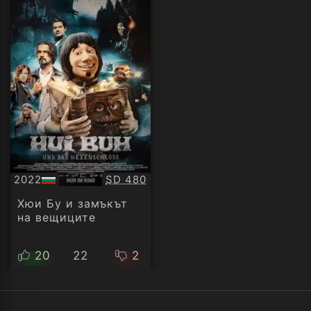
Качество:
2022
SD 480
БГ
аудио
Хюи Бу и замъкът
на вещиците
20
22
2