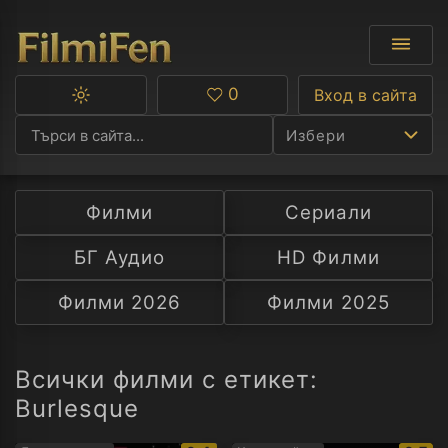
0
Вход в сайта
Превключване
Любими
между
Избери
тъмна
и
светла
тема
Филми
Сериали
Ф
БГ Аудио
HD Филми
С
Филми 2026
Филми 2025
А
Р
Всички филми с етикет:
Burlesque
C