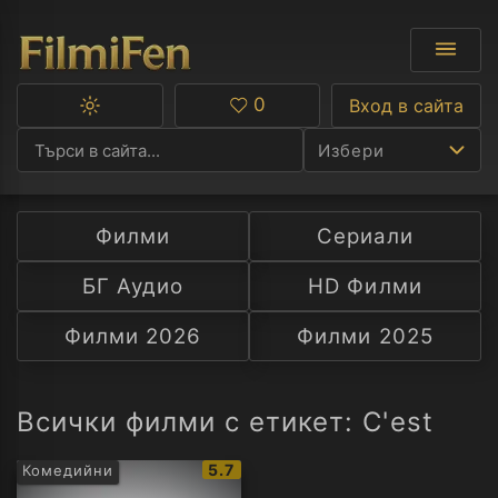
0
Вход в сайта
Превключване
Любими
между
Избери
тъмна
и
светла
тема
Филми
Сериали
Ф
БГ Аудио
HD Филми
С
Филми 2026
Филми 2025
А
Р
Всички филми с етикет: C'est
C
IMDb
5.7
Комедийни
рейтинг: