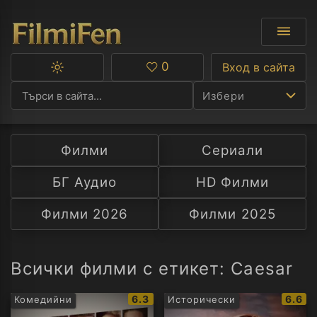
0
Вход в сайта
Превключване
Любими
между
Избери
тъмна
и
светла
тема
Филми
Сериали
Ф
БГ Аудио
HD Филми
С
Филми 2026
Филми 2025
А
Р
Всички филми с етикет: Caesar
C
IMDb
IMDb
6.3
6.6
Комедийни
Исторически
рейтинг:
рейти