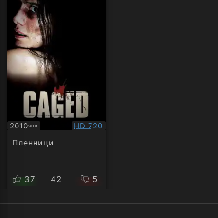
Качество:
2010
HD 720
SUB
Субтитри
Пленници
37
42
5