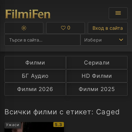
0
Вход в сайта
Превключване
Любими
между
Избери
тъмна
и
светла
тема
Филми
Сериали
Ф
БГ Аудио
HD Филми
С
Филми 2026
Филми 2025
А
Р
Всички филми с етикет: Caged
C
IMDb
5.3
Ужаси
рейтинг: