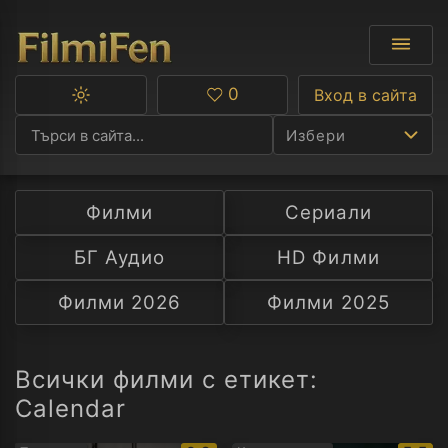
0
Вход в сайта
Превключване
Любими
между
Избери
тъмна
и
светла
тема
Филми
Сериали
Ф
БГ Аудио
HD Филми
С
Филми 2026
Филми 2025
А
Р
Всички филми с етикет:
Calendar
C