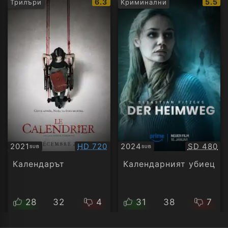
IMDb
IMDb
6.3
5.5
Трилъри
Криминални
рейтинг:
рейти
Качество:
Качество
2021
HD 720
2024
SD 480
SUB
SUB
Субтитри
Субтитри
Календарът
Календарният убиец
28
32
4
31
38
7