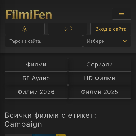
0
Вход в сайта
Превключване
Любими
между
Избери
тъмна
и
светла
тема
Филми
Сериали
Ф
БГ Аудио
HD Филми
С
Филми 2026
Филми 2025
А
Р
Всички филми с етикет:
Campaign
C