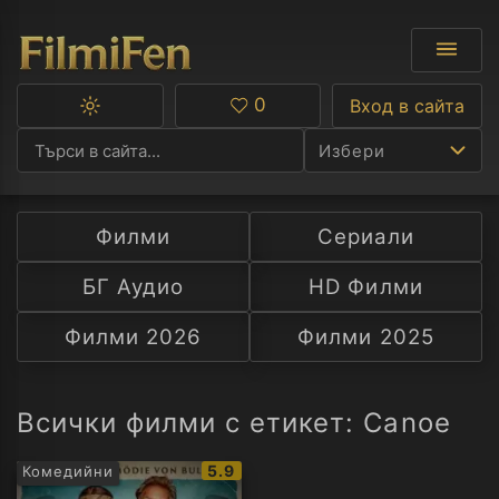
0
Вход в сайта
Превключване
Любими
между
Избери
тъмна
и
светла
тема
Филми
Сериали
Ф
БГ Аудио
HD Филми
С
Филми 2026
Филми 2025
А
Р
Всички филми с етикет: Canoe
C
IMDb
5.9
Комедийни
рейтинг: