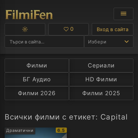
0
Вход в сайта
Превключване
Любими
между
Избери
тъмна
и
светла
тема
Филми
Сериали
Ф
БГ Аудио
HD Филми
С
Филми 2026
Филми 2025
А
Р
Всички филми с етикет: Capital
C
IMDb
6.5
Драматични
рейтинг: