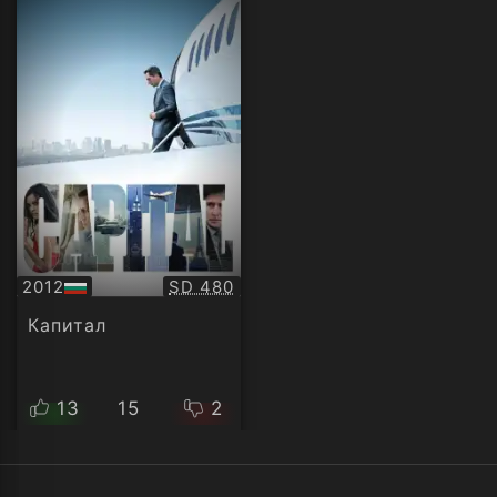
Качество:
2012
SD 480
БГ
аудио
Капитал
13
15
2