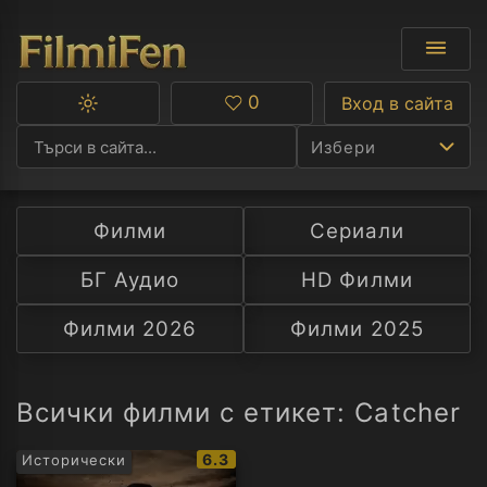
0
Вход в сайта
Превключване
Любими
между
Избери
тъмна
и
светла
тема
Филми
Сериали
Ф
БГ Аудио
HD Филми
С
Филми 2026
Филми 2025
А
Р
Всички филми с етикет: Catcher
C
IMDb
6.3
Исторически
рейтинг: