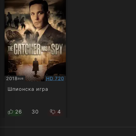
Качество:
2018
HD 720
SUB
Субтитри
Шпионска игра
26
30
4