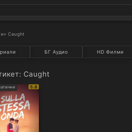
ти
» Caught
а
риали
Година
БГ Аудио
IMDB
HD Филми
Рейтинг
тикет: Caught
IMDb
5.8
атични
рейтинг: