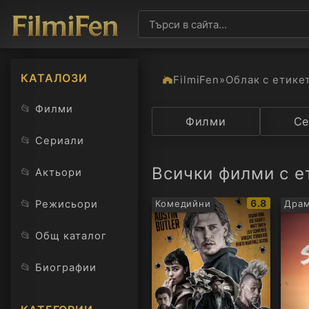
КАТАЛОЗИ
FilmiFen
»
Облак с етике
📂
Филми
Категория
Филми
Държав
Се
📂
Сериали
Всички филми с е
📂
Актьори
IMDb
📂
6.8
Режисьори
Комедийни
Драм
рейтинг:
📂
Общ каталог
📂
Биографии