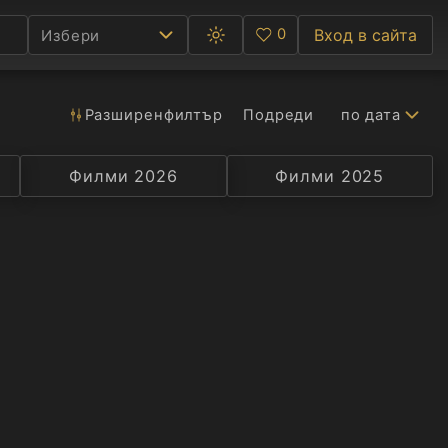
0
Вход в сайта
Избери
Превключване
Любими
между
тъмна
и
светла
Разширен
филтър
Подреди
по дата
Ф
тема
С
Филми 2026
Селекция
Превод
Филми 2025
Актьор
А
Р
C