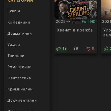
КАТЕГОРИИ
Екшън
Качество:
2025
Full HD
202
Комедийни
SUB
Субтитри
Суб
Хванат в кражба
Уло
Драматични
въл
Ужаси
19
28
9
Трилъри
онлайн
Романтични
Фантастика
Криминални
Документални