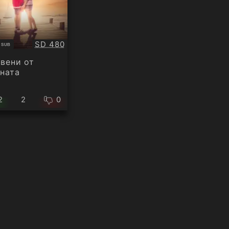
Качество:
1
SD 480
SUB
титри
вени от
ната
2
2
0