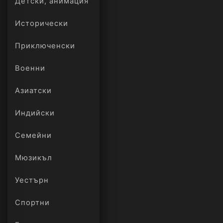
Детски, анимация
Исторически
Приключенски
Военни
Азиатски
Индийски
Семейни
Мюзикъл
Уестърн
Спортни