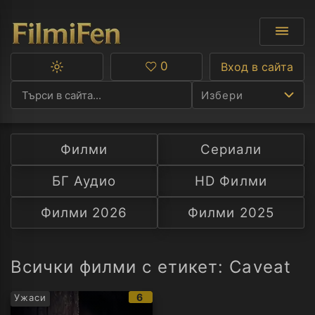
0
Вход в сайта
Превключване
Любими
между
Избери
тъмна
и
светла
тема
Филми
Сериали
Ф
БГ Аудио
HD Филми
С
Филми 2026
Филми 2025
А
Р
Всички филми с етикет: Caveat
C
IMDb
6
Ужаси
рейтинг: