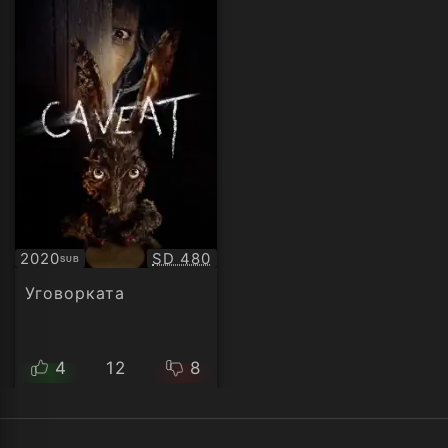
Качество:
2020
SD 480
SUB
Субтитри
Уговорката
4
12
8