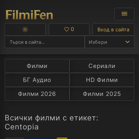
0
Вход в сайта
Превключване
Любими
между
Избери
тъмна
и
светла
тема
Филми
Сериали
Ф
БГ Аудио
HD Филми
С
Филми 2026
Филми 2025
А
Р
Всички филми с етикет:
Centopia
C