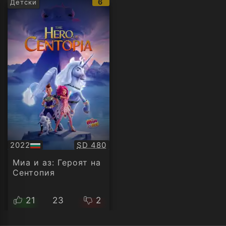
IMDb
6
Детски
рейтинг:
Качество:
2022
SD 480
БГ
аудио
Миа и аз: Героят на
Сентопия
21
23
2