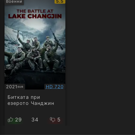
IMDb
5.5
Военни
рейтинг:
Качество:
2021
HD 720
SUB
Субтитри
Битката при
езерото Чанджин
29
34
5