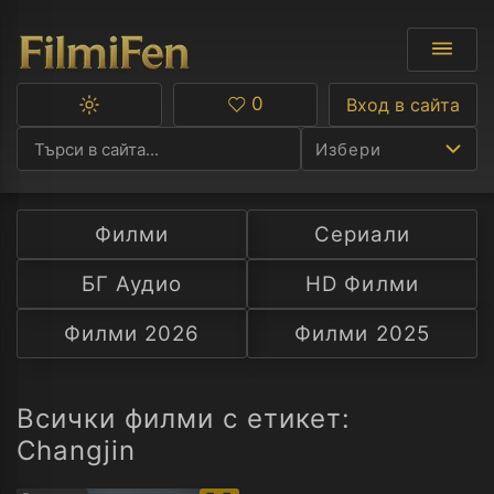
0
Вход в сайта
Превключване
Любими
между
Избери
тъмна
и
светла
тема
Филми
Сериали
Ф
БГ Аудио
HD Филми
С
Филми 2026
Филми 2025
А
Р
Всички филми с етикет:
Changjin
C