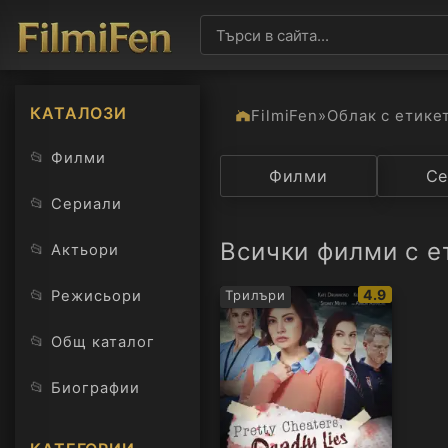
КАТАЛОЗИ
FilmiFen
»
Облак с етике
📂
Филми
Категория
Филми
Държав
Се
📂
Сериали
Всички филми с е
📂
Актьори
IMDb
📂
4.9
Режисьори
Трилъри
рейтинг:
📂
Общ каталог
📂
Биографии