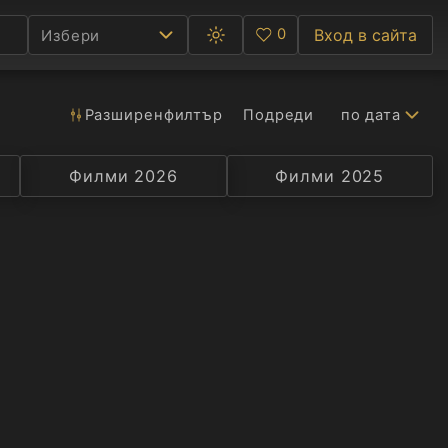
0
Вход в сайта
Избери
Превключване
Любими
между
тъмна
и
светла
Разширен
филтър
Подреди
по дата
Ф
тема
С
Филми 2026
Селекция
Превод
Филми 2025
Актьор
А
Р
C