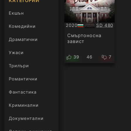
КАТЕГОРИИ
Екшън
Качество:
2020
SD 480
Комедийни
БГ
аудио
Смъртоносна
Драматични
завист
Ужаси
39
46
7
Трилъри
онлайн
Романтични
Фантастика
Криминални
Документални