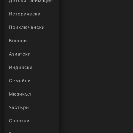
Детски, анимация
Исторически
Приключенски
Военни
Азиатски
Индийски
Семейни
Мюзикъл
Уестърн
Спортни