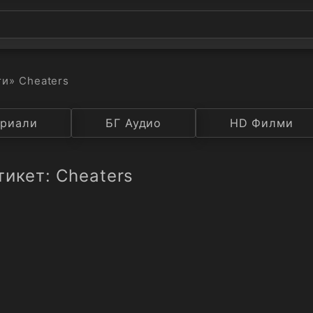
ти
» Cheaters
а
риали
Година
БГ Аудио
IMDB
HD Филми
Рейтинг
тикет: Cheaters