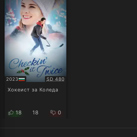
Качество:
2023
SD 480
БГ
аудио
Хокеист за Коледа
18
18
0