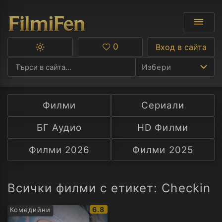
0
Вход в сайта
Превключване
Любими
между
Избери
тъмна
и
светла
тема
Филми
Сериали
Ф
БГ Аудио
HD Филми
С
Филми 2026
Филми 2025
А
Р
Всички филми с етикет: Checkin
C
IMDb
6.8
Комедийни
рейтинг: