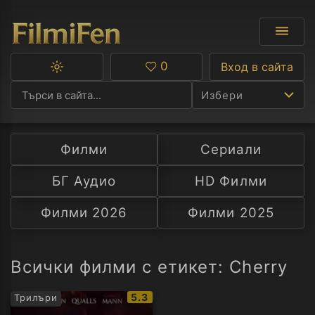
0
Вход в сайта
Превключване
Любими
между
Избери
тъмна
и
светла
тема
Филми
Сериали
Ф
БГ Аудио
HD Филми
С
Филми 2026
Филми 2025
А
Р
Всички филми с етикет: Cherry
C
IMDb
5.3
Трилъри
рейтинг: