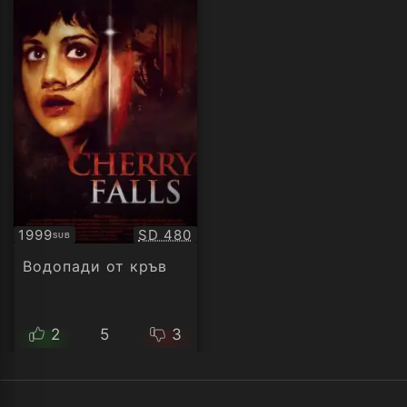
Качество:
1999
SD 480
SUB
Субтитри
Водопади от кръв
2
5
3