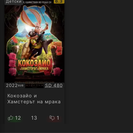
IMDb
6.3
Детски
рейтинг:
Качество:
2022
SD 480
SUB
Субтитри
Кокозайо и
Хамстерът на мрака
12
13
1