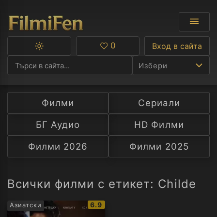
0
Вход в сайта
Превключване
Любими
между
Избери
тъмна
и
светла
тема
Филми
Сериали
Ф
БГ Аудио
HD Филми
С
Филми 2026
Филми 2025
А
Р
Всички филми с етикет: Childe
C
IMDb
6.9
Азиатски
рейтинг: