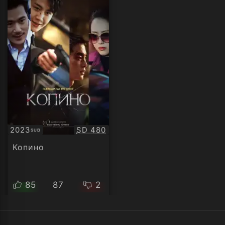
Качество:
2023
SD 480
SUB
Субтитри
Копино
85
87
2