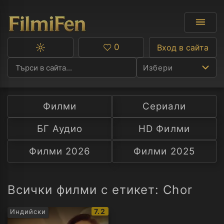
0
Вход в сайта
Превключване
Любими
между
Избери
тъмна
и
светла
тема
Филми
Сериали
Ф
БГ Аудио
HD Филми
С
Филми 2026
Филми 2025
А
Р
Всички филми с етикет: Chor
C
IMDb
7.2
Индийски
рейтинг: