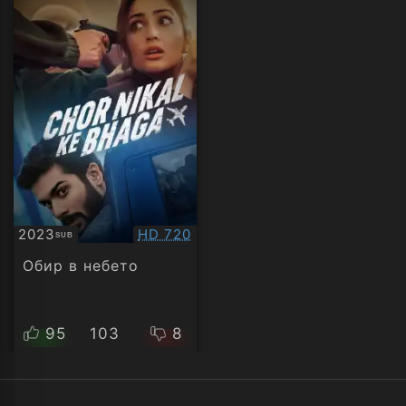
Качество:
2023
HD 720
SUB
Субтитри
Обир в небето
95
103
8