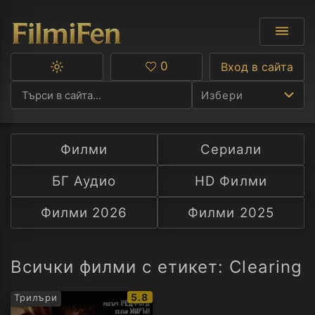
0
Вход в сайта
Превключване
Любими
между
Избери
тъмна
и
светла
тема
Филми
Сериали
Ф
БГ Аудио
HD Филми
С
Филми 2026
Филми 2025
А
Р
Всички филми с етикет: Clearing
C
IMDb
5.8
Трилъри
рейтинг: