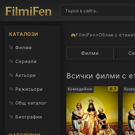
КАТАЛОЗИ
FilmiFen
»
Облак с етике
📂
Филми
Категория
Филми
Държав
Се
📂
Сериали
Всички филми с ет
📂
Актьори
IMDb
📂
6.7
Режисьори
Комедийни
Ком
рейтинг:
📂
Общ каталог
📂
Биографии