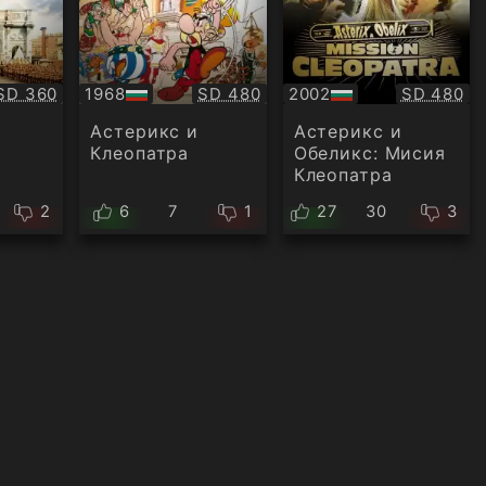
Качество:
Качество:
Качество
SD 360
1968
SD 480
2002
SD 480
БГ
БГ
аудио
аудио
Астерикс и
Астерикс и
Клеопатра
Обеликс: Мисия
Клеопатра
2
6
7
1
27
30
3