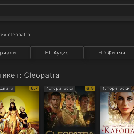
ти
» cleopatra
а
риали
Година
БГ Аудио
IMDB
HD Филми
Рейтинг
икет: Cleopatra
IMDb
IMDb
6.7
6.5
едийни
Исторически
Исторически
рейтинг:
рейтинг: