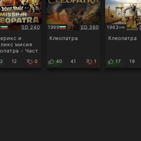
Качество:
Качество:
2
SD 240
1999
SD 360
1963
SUB
БГ
Субтитри
ио
аудио
ерикс и
Клеопатра
Клеопатра
еликс мисия
опатра - Част
12
12
0
40
41
1
17
19