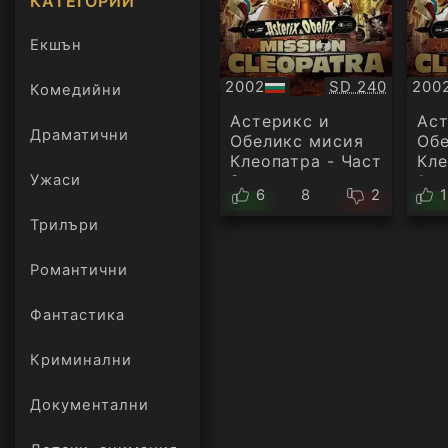
КАТЕГОРИИ
Екшън
Качество:
2002
SD 240
200
Комедийни
БГ
БГ
аудио
ауд
Астерикс и
Аст
Драматични
Обеликс мисия
Об
Клеопатра - Част
Кле
Ужаси
2
1
6
8
2
Трилъри
онлайн
Романтични
Фантастика
Криминални
Документални