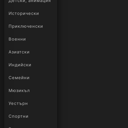
Детски, анимация
Исторически
Приключенски
Военни
Азиатски
Индийски
Семейни
Мюзикъл
Уестърн
Спортни