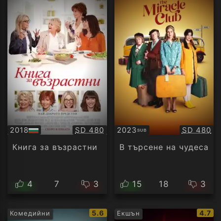
Качество:
Качество
2018
SD 480
2023
SD 480
SUB
БГ
Субтитри
аудио
Книга за възрастни
В търсене на чудеса
4
7
3
15
18
3
IMDb
IMDb
5.6
4.7
Комедийни
Екшън
рейтинг:
рейти