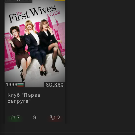
рейтинг:
Качество:
1996
SD 360
БГ
аудио
Клуб "Първа
съпруга"
7
9
2