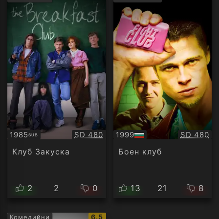
рейтинг:
рейти
Качество:
Качество
1985
SD 480
1999
SD 480
SUB
Субтитри
БГ
аудио
Клуб Закуска
Боен клуб
2
2
0
13
21
8
IMDb
6.5
Комедийни