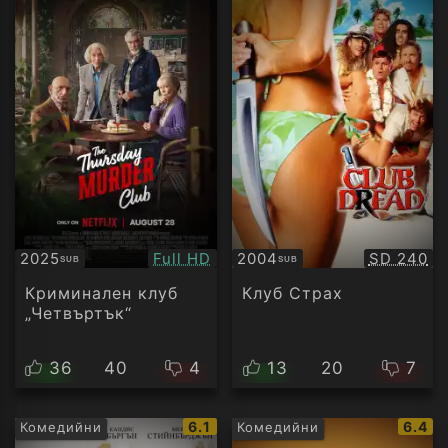
Качество:
Качество
2025
Full HD
2004
SD 240
SUB
SUB
Субтитри
Субтитри
Криминален клуб
Клуб Страх
„Четвъртък“
36
40
4
13
20
7
IMDb
IMDb
6.1
6.4
Комедийни
Комедийни
рейтинг:
рейти