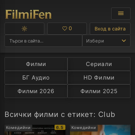
0
Вход в сайта
Превключване
Любими
между
Избери
тъмна
и
светла
тема
Филми
Сериали
Ф
БГ Аудио
HD Филми
С
Филми 2026
Филми 2025
А
Р
Всички филми с етикет: Club
C
IMDb
6.5
Комедийни
Комедийни
рейтинг: