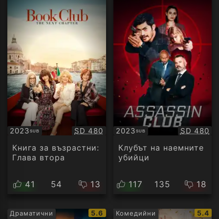
Качество:
Качество
2023
SD 480
2023
SD 480
SUB
SUB
Субтитри
Субтитри
Книга за възрастни:
Клубът на наемните
Глава втора
убийци
41
54
13
117
135
18
IMDb
IMDb
5.6
5.4
Драматични
Комедийни