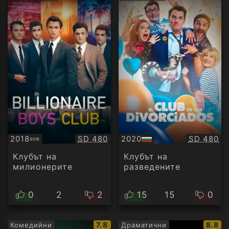
рейтинг:
рейти
Качество:
Качество
2018
SD 480
2020
SD 480
SUB
Субтитри
БГ
аудио
Клубът на
Клубът на
милионерите
разведените
0
2
2
15
15
0
IMDb
IMDb
7.8
8.8
Комедийни
Драматични