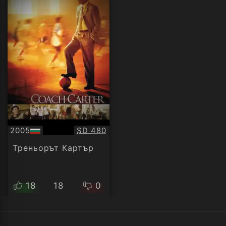
Качество:
2005
SD 480
БГ
аудио
Треньорът Картър
18
18
0