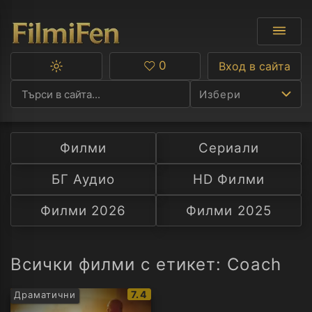
0
Вход в сайта
Превключване
Любими
между
Избери
тъмна
и
светла
тема
Филми
Сериали
Ф
БГ Аудио
HD Филми
С
Филми 2026
Филми 2025
А
Р
Всички филми с етикет: Coach
C
IMDb
7.4
Драматични
рейтинг: