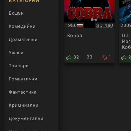
КАТЕГОРИИ
Екшън
Качество:
1986
SD 480
200
Комедийни
БГ
БГ
аудио
ауд
Кобра
G.I.
Драматични
Изг
Ко
Ужаси
32
33
1
Трилъри
онлайн
Романтични
Фантастика
Криминални
Документални