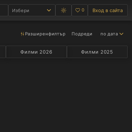
0
Вход в сайта
Избери
Превключване
Любими
между
тъмна
и
светла
Разширен
филтър
Подреди
по дата
Ф
тема
С
Филми 2026
Селекция
Превод
Филми 2025
Актьор
А
Р
C