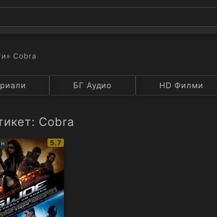
ти
» Cobra
а
риали
Година
БГ Аудио
IMDB
HD Филми
Рейтинг
тикет: Cobra
IMDb
5.7
ън
рейтинг: