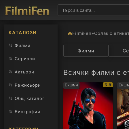
КАТАЛОЗИ
FilmiFen
»
Облак с етике
📂
Филми
Категория
Филми
Държав
Се
📂
Сериали
Всички филми с е
📂
Актьори
IMDb
📂
5.8
Режисьори
Екшън
Екш
рейтинг:
📂
Общ каталог
📂
Биографии