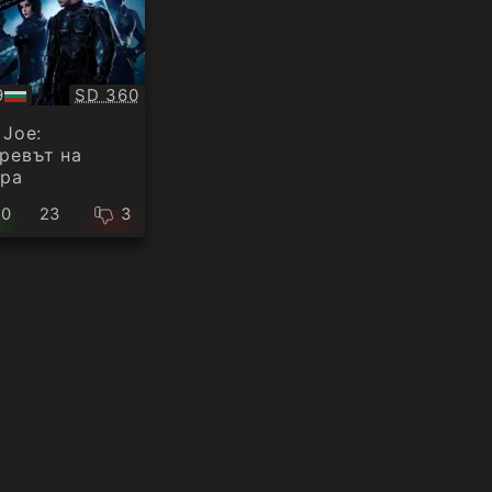
Качество:
9
SD 360
ио
 Joe:
ревът на
бра
20
23
3