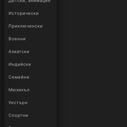
Детски, анимация
Исторически
Приключенски
Военни
Азиатски
Индийски
Семейни
Мюзикъл
Уестърн
Спортни