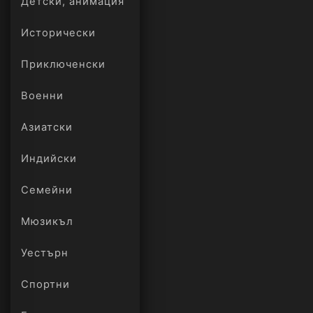
Детски, анимация
Исторически
Приключенски
Военни
Азиатски
Индийски
Семейни
Мюзикъл
Уестърн
Спортни