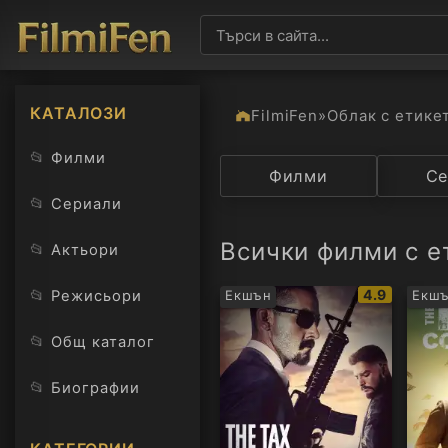
КАТАЛОЗИ
FilmiFen
»
Облак с етике
📂
Филми
Категория
Филми
Държав
Се
📂
Сериали
Всички филми с ет
📂
Актьори
IMDb
📂
4.9
Режисьори
Екшън
Екш
рейтинг:
📂
Общ каталог
📂
Биографии