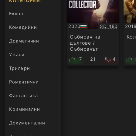
КАТЕГОРИИ
Екшън
Качество:
2020
SD 480
201
Комедийни
БГ
Суб
аудио
Събирач на
Кол
Драматични
дългове /
Събирачът
Ужаси
17
21
4
Трилъри
онлайн
Романтични
Фантастика
Криминални
Документални