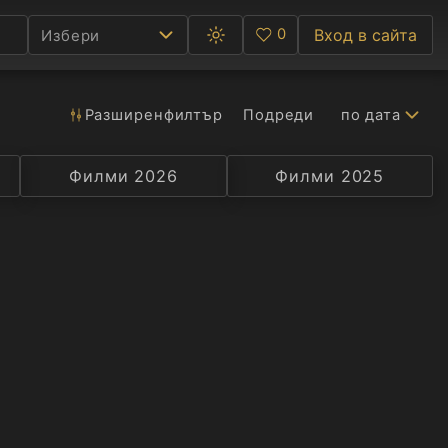
0
Вход в сайта
Избери
Превключване
Любими
между
тъмна
и
светла
Разширен
филтър
Подреди
по дата
Ф
тема
С
Филми 2026
Селекция
Превод
Филми 2025
Актьор
А
Р
C