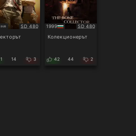
Качество:
Качество:
8
SD 480
1999
SD 480
SUB
титри
БГ
аудио
екторът
Колекционерът
11
14
3
42
44
2