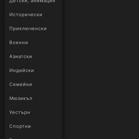
Детски, анимация
Исторически
Приключенски
Военни
Азиатски
Индийски
Семейни
Мюзикъл
Уестърн
Спортни