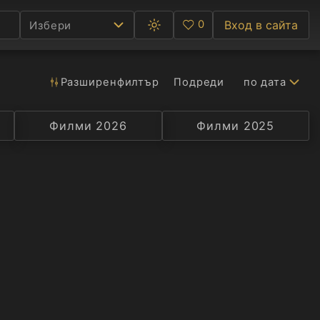
0
Вход в сайта
Избери
Превключване
Любими
между
тъмна
и
светла
Разширен
филтър
Подреди
по дата
Ф
тема
С
Филми 2026
Селекция
Превод
Филми 2025
Актьор
А
Р
C