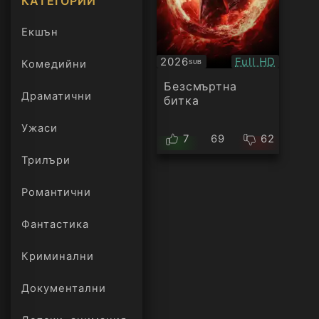
КАТЕГОРИИ
Екшън
Качество:
2026
Full HD
Комедийни
SUB
Субтитри
Безсмъртна
Драматични
битка
Ужаси
7
69
62
Трилъри
онлайн
Романтични
Фантастика
Криминални
Документални