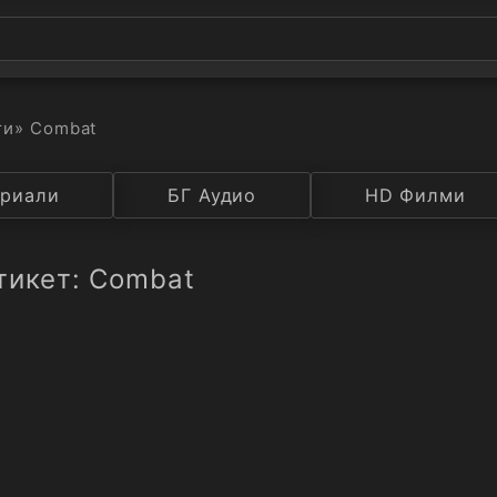
ти
» Combat
а
риали
Година
БГ Аудио
IMDB
HD Филми
Рейтинг
тикет: Combat