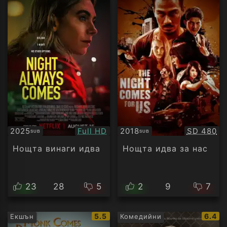
Качество:
Качество
2025
Full HD
2018
SD 480
SUB
SUB
Субтитри
Субтитри
Нощта винаги идва
Нощта идва за нас
23
28
5
2
9
7
IMDb
IMDb
5.5
6.4
Екшън
Комедийни
рейтинг:
рейти