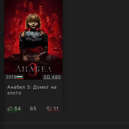
Качество:
2019
SD 480
БГ
аудио
Анабел 3: Домът на
злото
54
65
11