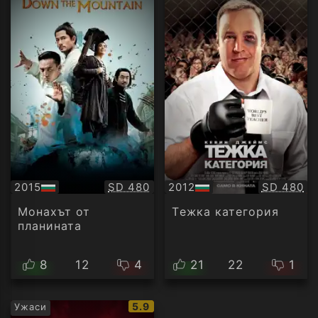
Качество:
Качество
2015
SD 480
2012
SD 480
БГ
БГ
аудио
аудио
Монахът от
Тeжка категория
планината
8
12
4
21
22
1
IMDb
5.9
Ужаси
рейтинг: