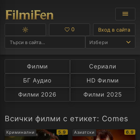
0
Вход в сайта
Превключване
Любими
между
Избери
тъмна
и
светла
тема
Филми
Сериали
Ф
БГ Аудио
HD Филми
С
Филми 2026
Филми 2025
А
Р
Всички филми с етикет: Comes
C
IMDb
IMDb
5.9
6.9
Криминални
Азиатски
рейтинг:
рейти