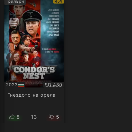
IMDb
4.4
Трилъри
рейтинг:
Качество:
2023
SD 480
БГ
аудио
Гнездото на орела
8
13
5