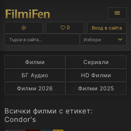
0
Вход в сайта
Превключване
Любими
между
Избери
тъмна
и
светла
тема
Филми
Сериали
Ф
БГ Аудио
HD Филми
С
Филми 2026
Филми 2025
А
Р
Всички филми с етикет:
Condor's
C