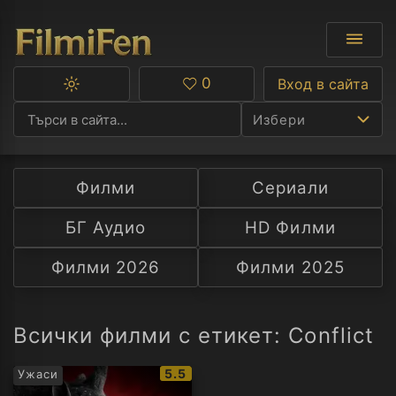
0
Вход в сайта
Превключване
Любими
между
Избери
тъмна
и
светла
тема
Филми
Сериали
Ф
БГ Аудио
HD Филми
С
Филми 2026
Филми 2025
А
Р
Всички филми с етикет: Conflict
C
IMDb
5.5
Ужаси
рейтинг: