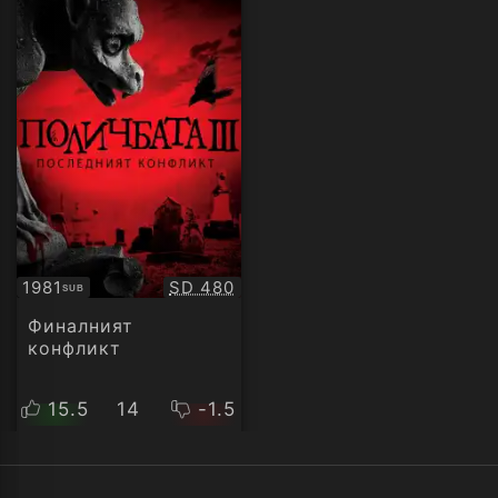
Качество:
1981
SD 480
SUB
Субтитри
Финалният
конфликт
15.5
14
-1.5