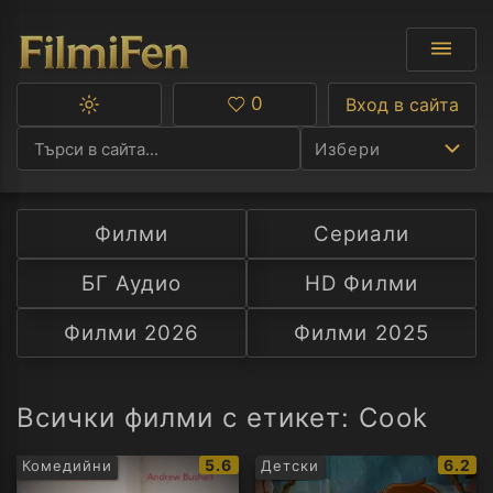
0
Вход в сайта
Превключване
Любими
между
Избери
тъмна
и
светла
тема
Филми
Сериали
Ф
БГ Аудио
HD Филми
С
Филми 2026
Филми 2025
А
Р
Всички филми с етикет: Cook
C
IMDb
IMDb
5.6
6.2
Комедийни
Детски
рейтинг:
рейти