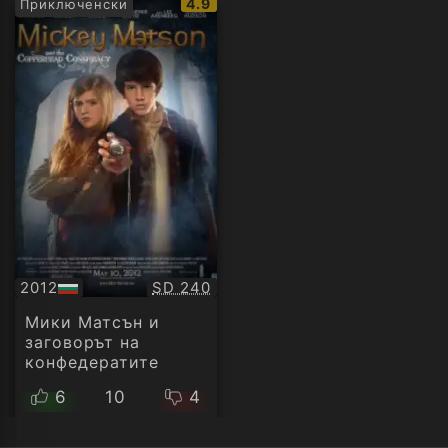
IMDb
4.9
Приключенски
рейтинг:
Качество:
2012
SD 240
БГ
аудио
Мики Матсън и
заговорът на
конфедератите
6
10
4