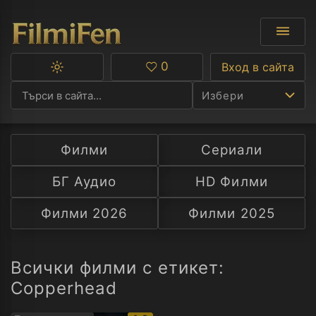
0
Вход в сайта
Превключване
Любими
между
Избери
тъмна
и
светла
тема
Филми
Сериали
Ф
БГ Аудио
HD Филми
С
Филми 2026
Филми 2025
А
Р
Всички филми с етикет:
Copperhead
C